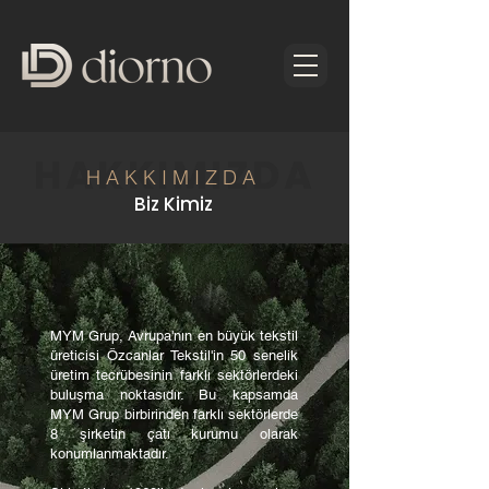
HAKKIMIZDA
HAKKIMIZDA
Biz Kimiz
MYM Grup, Avrupa'nın en büyük tekstil
üreticisi Özcanlar Tekstil'in 50 senelik
üretim tecrübesinin farklı sektörlerdeki
buluşma noktasıdır. Bu kapsamda
MYM Grup birbirinden farklı sektörlerde
8 şirketin çatı kurumu olarak
konumlanmaktadır.