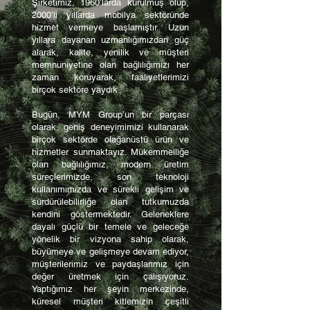
Şirketimiz, 1960’larda kurulmuş olup,
2000’li yıllarda mobilya sektöründe
hizmet vermeye başlamıştır. Uzun
yıllara dayanan uzmanlığımızdan güç
alarak, kalite, yenilik ve müşteri
memnuniyetine olan bağlılığımızı her
zaman koruyarak, faaliyetlerimizi
birçok sektöre yaydık.
Bugün, MYM Group’un bir parçası
olarak, geniş deneyimimizi kullanarak
birçok sektörde olağanüstü ürün ve
hizmetler sunmaktayız. Mükemmelliğe
olan bağlılığımız, modern üretim
süreçlerimizde, son teknoloji
kullanımımızda ve sürekli gelişim ve
sürdürülebilirliğe olan tutkumuzda
kendini göstermektedir. Geleneklere
dayalı güçlü bir temele ve geleceğe
yönelik bir vizyona sahip olarak,
büyümeye ve gelişmeye devam ediyor,
müşterilerimiz ve paydaşlarımız için
değer üretmek için çalışıyoruz.
Yaptığımız her şeyin merkezinde,
küresel müşteri kitlemizin çeşitli